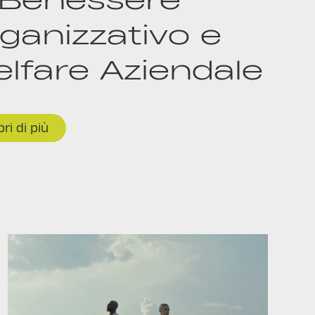
ganizzativo e
lfare Aziendale
ri di più