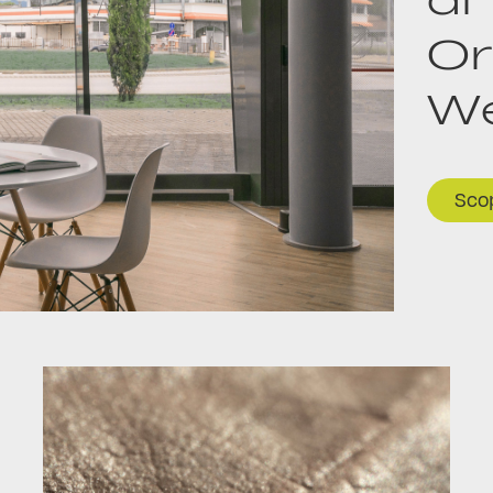
Or
We
Scop