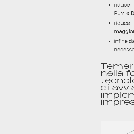
riduce i
PLM e 
riduce 
maggior
infine 
necessar
Temera
nella f
tecnol
di avv
implem
impresc