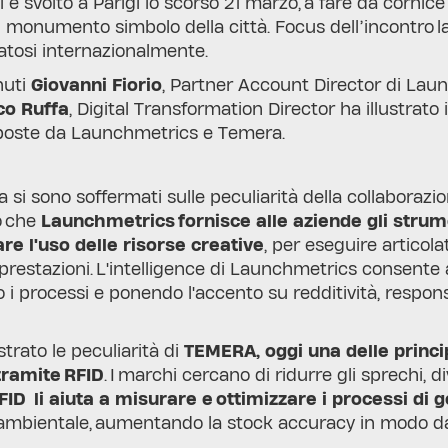
i è svolto a Parigi lo scorso 21 marzo, a fare da cornice
el monumento simbolo della città. Focus dell’incontro l
tosi internazionalmente.
nuti
Giovanni Fiorio
, Partner Account Director di La
o Ruffa
, Digital Transformation Director ha illustrato 
oposte da Launchmetrics e Temera.
a si sono soffermati sulle peculiarità della collaborazio
o che
Launchmetrics fornisce alle aziende gli strume
re l'uso delle risorse creative
, per eseguire articol
restazioni. L'intelligence di Launchmetrics consente all
 i processi e ponendo l'accento su redditività, respons
strato le peculiarità di
TEMERA, oggi una delle princip
 tramite RFID
. I marchi cercano di ridurre gli sprechi, d
FID li aiuta a misurare e ottimizzare i processi di g
ambientale, aumentando la stock accuracy in modo da 