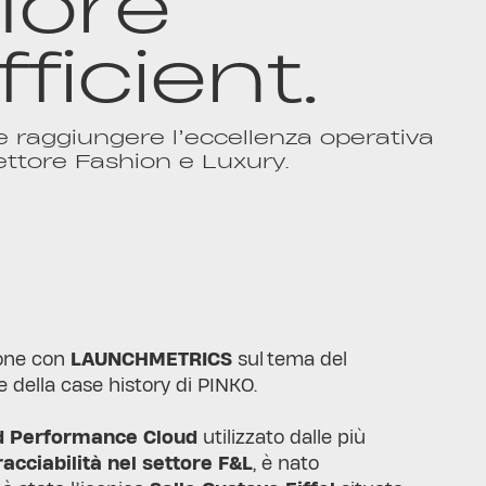
ore
fficient.
raggiungere l’eccellenza operativa
ettore Fashion e Luxury.
ione con
LAUNCHMETRICS
sul tema del
e della case history di PINKO.
nd Performance Cloud
utilizzato dalle più
racciabilità nel settore F&L
, è nato