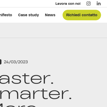
Lavora con noi
ifesto
Case study
News
Richiedi contatto
24/03/2023
aster.
marter.