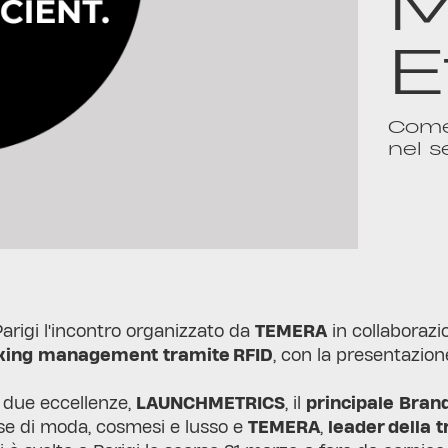
M
E
Come 
nel s
Parigi l'incontro organizzato da
TEMERA
in collaboraz
king management tramite RFID
, con la presentazion
i due eccellenze,
LAUNCHMETRICS
, il
principale Bra
se di moda, cosmesi e lusso e
TEMERA
,
leader della t