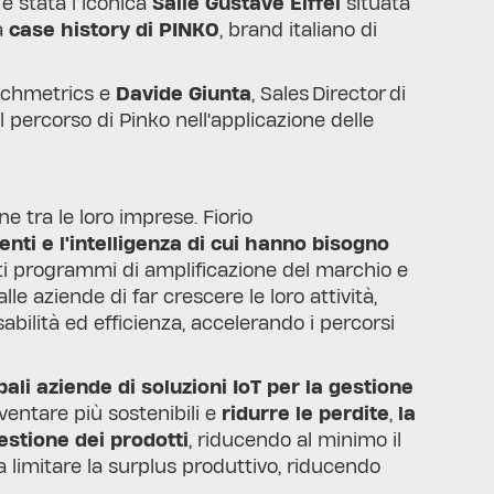
 è stata l’iconica
Salle Gustave Eiffel
situata
a
case history di PINKO
, brand italiano di
unchmetrics e
Davide Giunta
, Sales Director di
il percorso di Pinko nell'applicazione delle
ne tra le loro imprese. Fiorio
nti e l'intelligenza di cui hanno bisogno
ati programmi di amplificazione del marchio e
e aziende di far crescere le loro attività,
abilità ed efficienza, accelerando i percorsi
ali aziende di soluzioni IoT per la gestione
iventare più sostenibili e
ridurre le perdite
,
la
estione dei prodotti
, riducendo al minimo il
limitare la surplus produttivo, riducendo