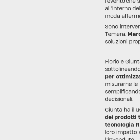
l'evento che s
all’interno d
moda afferma
Sono interve
Temera.
Marc
soluzioni pr
Fiorio e Giunt
sottolineand
per ottimizza
misurarne le p
semplificando
decisionali.
Giunta ha illu
dei prodotti
tecnologia
R
loro impatto 
l’invenduto.