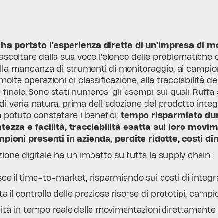
ha portato l'esperienza diretta di un'impresa di 
ascoltare dalla sua voce l'elenco delle problematich
alla mancanza di strumenti di monitoraggio, ai campi
olte operazioni di classificazione, alla tracciabilità dei
e finale. Sono stati numerosi gli esempi sui quali Ruff
i varia natura, prima dell’adozione del prodotto int
 potuto constatare i benefici:
tempo risparmiato dura
ezza e facilità, tracciabilità esatta sui loro movi
pioni presenti in azienda, perdite ridotte, costi di
ione digitale ha un impatto su tutta la supply chain:
ce il time-to-market, risparmiando sui costi di integr
a il controllo delle preziose risorse di prototipi, campi
ilità in tempo reale delle movimentazioni direttament