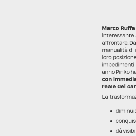
Marco Ruffa 
interessante 
affrontare. D
manualità di m
loro posizion
impedimenti d
anno Pinko ha
con immediat
reale dei cam
La trasformaz
diminuis
conquist
dà visib