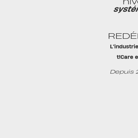
niv
systé
REDÉ
L'industri
t!Care 
Depuis 2