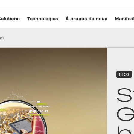
Solutions
Technologies
À propos de nous
Manifes
ng
BLOG
S
G
h