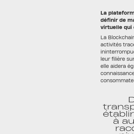
La plateform
définir de m
virtuelle qui
La Blockchain
activités tra
ininterrompue
leur filière s
elle aidera é
connaissance
consommateur
D
trans
établi
à au
rac