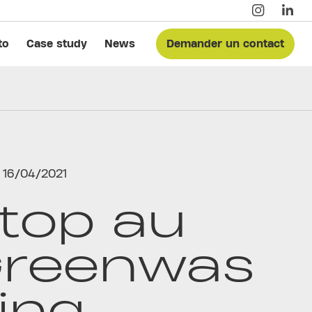
to
Case study
News
Demander un contact
16/04/2021
top au
reenwas
ing