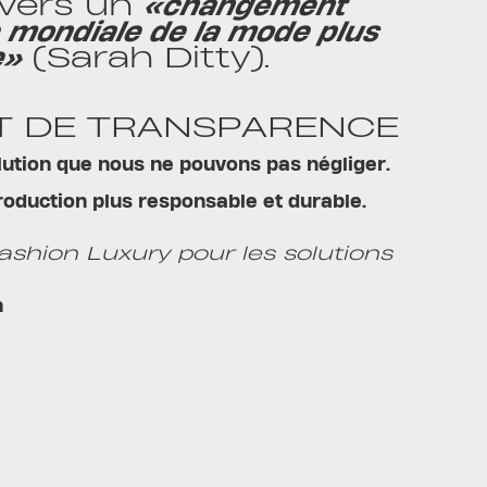
f vers un
«changement
e mondiale de la mode plus
e»
(Sarah Ditty).
T DE TRANSPARENCE
llution que nous ne pouvons pas négliger.
production plus responsable et durable.
ashion Luxury pour les solutions
n