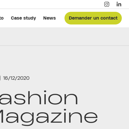
to
Case study
News
Demander un contact
16/12/2020
ashion
agazine