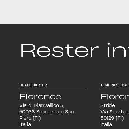
Rester i
HEADQUARTER
TEMERA'S DIGI
Florence
Flore
Via di Pianvallico 5,
Stride
50038 Scarperia e San
Via Spartac
Piero (FI)
50129 (FI)
Italia
Italia