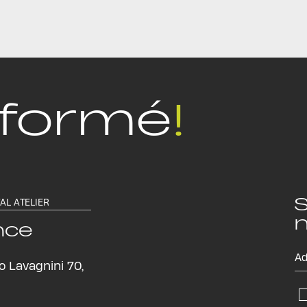
nformé
!
S
TAL ATELIER
n
nce
o Lavagnini 70,